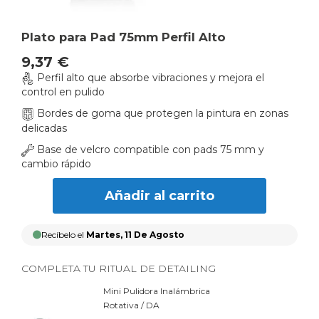
Skip
Plato para Pad 75mm Perfil Alto
to
9,37 €
the
Perfil alto que absorbe vibraciones y mejora el
beginning
control en pulido
of
the
Bordes de goma que protegen la pintura en zonas
images
delicadas
gallery
Base de velcro compatible con pads 75 mm y
cambio rápido
Añadir al carrito
Recíbelo el
Martes, 11 De Agosto
COMPLETA TU RITUAL DE DETAILING
Mini Pulidora Inalámbrica
Rotativa / DA