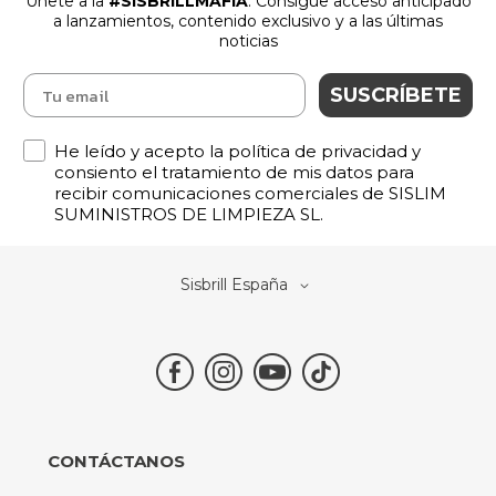
Únete a la
#SISBRILLMAFIA
. Consigue acceso anticipado
a lanzamientos
,
contenido exclusivo y a las últimas
noticias
SUSCRÍBETE
Política de Privacidad
He leído y acepto la política de privacidad y
consiento el tratamiento de mis datos para
recibir comunicaciones comerciales de SISLIM
SUMINISTROS DE LIMPIEZA SL.
Select
Sisbrill España
Store
CONTÁCTANOS