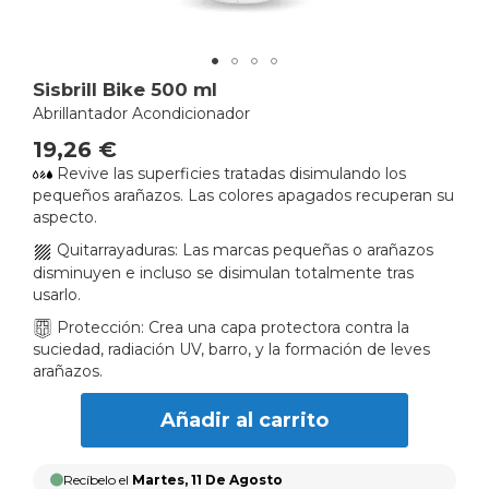
Skip
Sisbrill Bike 500 ml
to
Abrillantador Acondicionador
the
19,26 €
beginning
Revive las superficies tratadas disimulando los
of
pequeños arañazos. Las colores apagados recuperan su
the
aspecto.
images
gallery
Quitarrayaduras: Las marcas pequeñas o arañazos
disminuyen e incluso se disimulan totalmente tras
usarlo.
Protección: Crea una capa protectora contra la
suciedad, radiación UV, barro, y la formación de leves
arañazos.
Añadir al carrito
Recíbelo el
Martes, 11 De Agosto