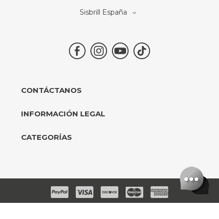
Select
Sisbrill España
Store
CONTÁCTANOS
INFORMACIÓN LEGAL
CATEGORÍAS
2025 SISBRILL. TODOS LOS DERECHOS RESERVADOS®