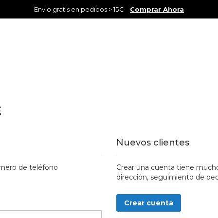
Envío gratis en pedidos > 15€
Comprar Ahora
E
Nuevos clientes
número de teléfono
Crear una cuenta tiene mucho
dirección, seguimiento de pe
Crear cuenta