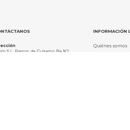
ONTÁCTANOS
INFORMACIÓN 
rección
Quiénes somos
slim S.L. Parroq. de Guísamo B4 N2
[PDF] Catálogo 
165 P.I. Bergondo - A Coruña (España)
Envío y devoluci
atsApp
4 638 90 48 58
Condiciones gen
ail
Política de priva
mpras@sisbrill.com
Aviso legal
léfono
Política de cooki
34) 981 649 817
rario
: 7:00-15:15
 7:00-14:00