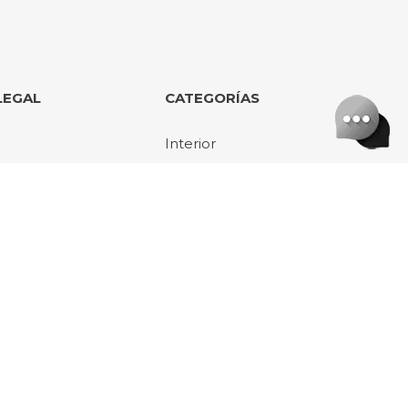
LEGAL
CATEGORÍAS
Interior
de Productos
Exterior
ones
Kits
erales de venta
Accesorios
cidad
Delegaciones
🇺🇸 Estados Unidos
🇫🇷 Francia
es
🇵🇹 Portugal
🇮🇨 Canarias