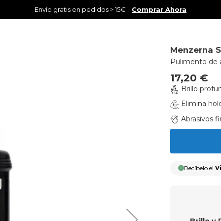
Envío gratis en pedidos > 15€
Comprar Ahora
Menzerna S
Pulimento de
17,20 €
Brillo prof
Elimina hol
Abrasivos fi
Recíbelo el
V
Brillo y