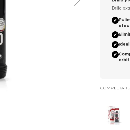
Brillo e
Puli
✔
efec
Elim
✔
Ideal
✔
Compa
✔
orbit
COMPLETA TU