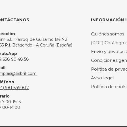
ONTÁCTANOS
INFORMACIÓN 
rección
Quiénes somos
slim S.L. Parroq. de Guísamo B4 N2
[PDF] Catálogo 
165 P.I. Bergondo - A Coruña (España)
Envío y devoluci
atsApp
4 638 90 48 58
Condiciones gen
ail
Política de priva
mpras@sisbrill.com
Aviso legal
léfono
Política de cooki
34) 981 649 817
rario
: 7:00-15:15
 7:00-14:00