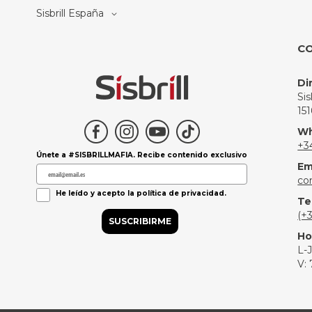
Select
Sisbrill España
Store
C
Di
Si
15
Wh
+3
Únete a #SISBRILLMAFIA. Recibe contenido exclusivo
Em
co
Política de Privacidad
He leído y acepto la política de privacidad.
Te
(+
SUSCRIBIRME
Ho
L-J
V: