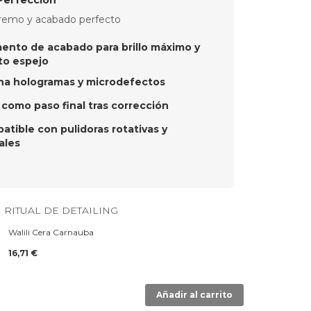
xtremo y acabado perfecto
mento de acabado para brillo máximo y
to espejo
ina hologramas y microdefectos
 como paso final tras corrección
tible con pulidoras rotativas y
ales
 RITUAL DE DETAILING
Walili Cera Carnauba
16,71 €
Añadir al carrito