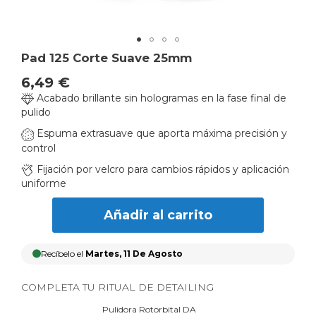
Skip
Pad 125 Corte Suave 25mm
to
6,49 €
the
Acabado brillante sin hologramas en la fase final de
beginning
pulido
of
the
Espuma extrasuave que aporta máxima precisión y
images
control
gallery
Fijación por velcro para cambios rápidos y aplicación
uniforme
Añadir al carrito
Recíbelo el
Martes, 11 De Agosto
COMPLETA TU RITUAL DE DETAILING
Pulidora Rotorbital DA