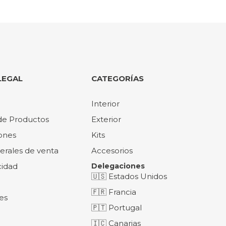
LEGAL
CATEGORÍAS
Interior
de Productos
Exterior
ones
Kits
erales de venta
Accesorios
cidad
Delegaciones
🇺🇸 Estados Unidos
🇫🇷 Francia
es
🇵🇹 Portugal
🇮🇨 Canarias