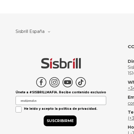
Select
Sisbrill España
Store
C
Di
Si
15
Wh
+3
Únete a #SISBRILLMAFIA. Recibe contenido exclusivo
Em
co
Política de Privacidad
He leído y acepto la política de privacidad.
Te
(+
SUSCRIBIRME
Ho
L-J