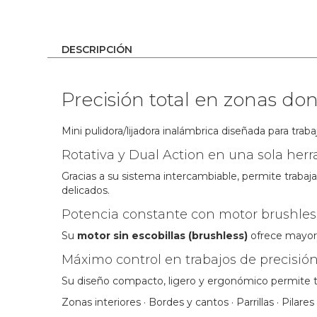
the
images
gallery
DESCRIPCIÓN
Precisión total en zonas do
Mini pulidora/lijadora inalámbrica diseñada para trab
Rotativa y Dual Action en una sola her
Gracias a su sistema intercambiable, permite trabaj
delicados.
Potencia constante con motor brushles
Su
motor sin escobillas (brushless)
ofrece mayor e
Máximo control en trabajos de precisió
Su diseño compacto, ligero y ergonómico permite tr
Zonas interiores · Bordes y cantos · Parrillas · Pilares