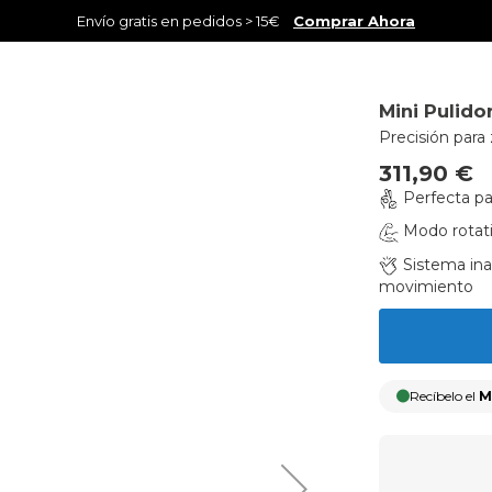
Envío gratis en pedidos > 15€
Comprar Ahora
Mini Pulido
Precisión par
311,90 €
Perfecta pa
Modo rotati
Sistema ina
movimiento
Recíbelo el
M