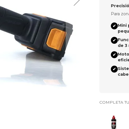
Precisió
Para zon
Mini 
✔
peque
Funci
✔
de 3
Motor
✔
efici
Sist
✔
cabe
COMPLETA TU