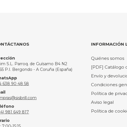
ONTÁCTANOS
INFORMACIÓN 
rección
Quiénes somos
slim S.L. Parroq. de Guísamo B4 N2
[PDF] Catálogo 
165 P.I. Bergondo - A Coruña (España)
Envío y devoluci
atsApp
4 638 90 48 58
Condiciones gen
ail
Política de priva
mpras@sisbrill.com
Aviso legal
léfono
Política de cooki
34) 981 649 817
rario
: 7:00-15:15