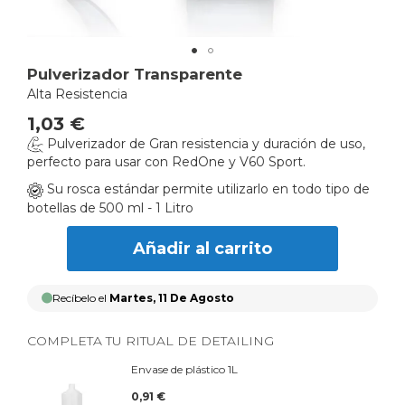
Skip
Pulverizador Transparente
to
Alta Resistencia
the
1,03 €
beginning
Pulverizador de Gran resistencia y duración de uso,
of
perfecto para usar con RedOne y V60 Sport.
the
images
Su rosca estándar permite utilizarlo en todo tipo de
gallery
botellas de 500 ml - 1 Litro
Añadir al carrito
Recíbelo el
Martes, 11 De Agosto
COMPLETA TU RITUAL DE DETAILING
Envase de plástico 1L
0,91 €