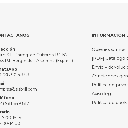
ONTÁCTANOS
INFORMACIÓN 
rección
Quiénes somos
slim S.L. Parroq. de Guísamo B4 N2
[PDF] Catálogo 
165 P.I. Bergondo - A Coruña (España)
Envío y devoluci
atsApp
4 638 90 48 58
Condiciones gen
ail
Política de priva
mpras@sisbrill.com
Aviso legal
léfono
Política de cooki
34) 981 649 817
rario
: 7:00-15:15
 7:00-14:00