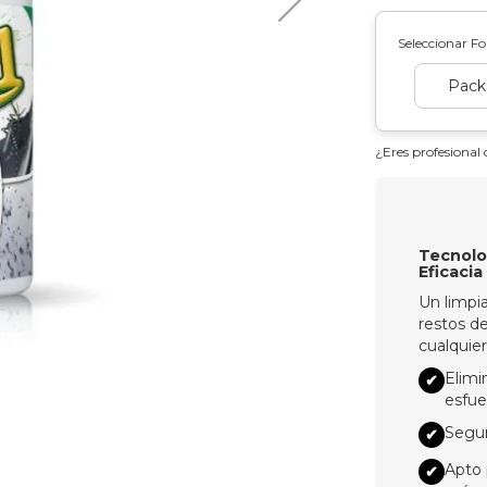
Seleccionar F
Pack
¿Eres profesional 
Tecnolo
Eficaci
Un limpi
restos d
cualquier
Elimi
✔
esfue
Segur
✔
Apto 
✔