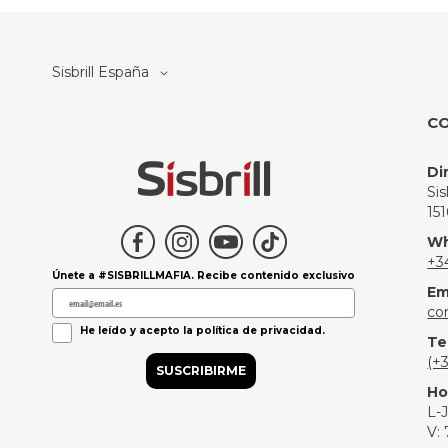
Select
Sisbrill España
Store
C
Di
Si
15
Wh
+3
Únete a #SISBRILLMAFIA. Recibe contenido exclusivo
Em
co
Política de Privacidad
He leído y acepto la política de privacidad.
Te
(+
SUSCRIBIRME
Ho
L-J
V: