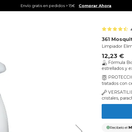
Envío gratis en pedidos > 15€
Comprar Ahora
361 Mosqui
Limpiador Eli
12,23 €
Fórmula Bio
estrellados y 
PROTECCIÓN
tratados con c
VERSATILIDA
cristales, para
Recíbelo el
M