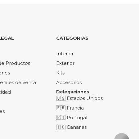
LEGAL
CATEGORÍAS
Interior
de Productos
Exterior
ones
Kits
erales de venta
Accesorios
cidad
Delegaciones
🇺🇸 Estados Unidos
🇫🇷 Francia
es
🇵🇹 Portugal
🇮🇨 Canarias