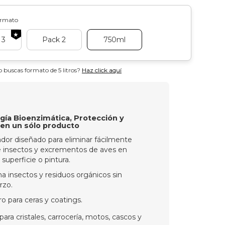
ormato
★
 3
Pack 2
750ml
o buscas formato de 5 litros?
Haz click aquí
gía Bioenzimática, Protección y
a en un sólo producto
ador diseñado para eliminar fácilmente
e insectos y excrementos de aves en
 superficie o pintura.
na insectos y residuos orgánicos sin
rzo.
o para ceras y coatings.
para cristales, carrocería, motos, cascos y