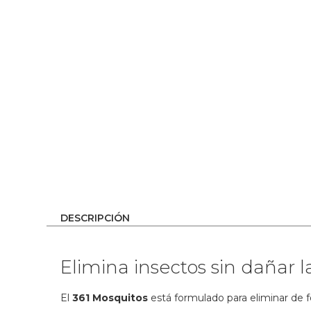
the
images
gallery
DESCRIPCIÓN
Elimina insectos sin dañar l
El
361 Mosquitos
está formulado para eliminar de 