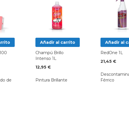
rrito
Añadir al carrito
Añadir al c
 100
Champú Brillo
RedOne 1L
Intenso 1L
21,45 €
12,95 €
Descontamin
do de
Pintura Brillante
Férrico