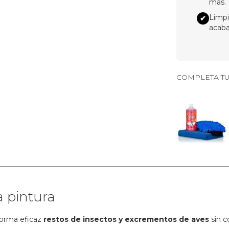
más.
Limpi
✔
acaba
COMPLETA TU
a pintura
forma eficaz
restos de insectos y excrementos de aves
sin c