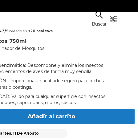
Buscar
4.3/5
basado en
+20 reviews
tos 750ml
minador de Mosquitos
enzimática: Descompone y elimina los insectos
excrementos de aves de forma muy sencilla.
: Proporciona un acabado seguro para coches
eras o coatings.
D: Válido para cualquier superficie con insectos:
choques, capó, quads, motos, cascos...
Añadir al carrito
artes, 11 De Agosto