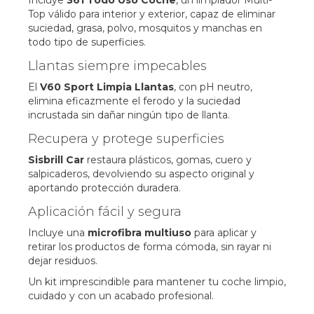
Incluye
361 Todo Uso Coche
, un limpiador Multi-
Top válido para interior y exterior, capaz de eliminar
suciedad, grasa, polvo, mosquitos y manchas en
todo tipo de superficies.
Llantas siempre impecables
El
V60 Sport Limpia Llantas
, con pH neutro,
elimina eficazmente el ferodo y la suciedad
incrustada sin dañar ningún tipo de llanta.
Recupera y protege superficies
Sisbrill Car
restaura plásticos, gomas, cuero y
salpicaderos, devolviendo su aspecto original y
aportando protección duradera.
Aplicación fácil y segura
Incluye una
microfibra multiuso
para aplicar y
retirar los productos de forma cómoda, sin rayar ni
dejar residuos.
Un kit imprescindible para mantener tu coche limpio,
cuidado y con un acabado profesional.