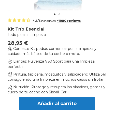
Skip
4.5/5
basado en
+1900 reviews
to
Kit Trío Esencial
the
Todo para la Limpieza
beginning
of
28,95 €
the
Con este Kit podrás comenzar por la limpieza y
images
cuidado más básico de tu coche o moto.
gallery
Llantas: Pulveriza V60 Sport para una limpieza
perfecta.
Pintura, tapicería, mosquitos y salpicadero: Utiliza 361
consiguiendo una limpieza en muchos casos sin frotar.
Nutrición: Protege y recupera los plásticos, gomas y
cuero de tu coche con Sisbrill Car.
Añadir al carrito