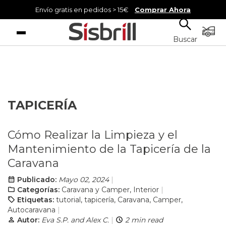
Envío gratis en pedidos > 15€
Comprar Ahora
Menú
Buscar
TAPICERÍA
Cómo Realizar la Limpieza y el
Mantenimiento de la Tapicería de la
Caravana
Publicado:
Mayo 02, 2024
Categorías:
Caravana y Camper
,
Interior
Etiquetas:
tutorial
,
tapicería
,
Caravana
,
Camper
,
Autocaravana
Autor:
Eva S.P. and Alex C.
2 min read