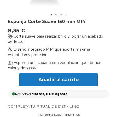
Skip
Esponja Corte Suave 150 mm M14
to
8,35 €
the
Corte suave para realzar brillo y lograr un acabado
beginning
perfecto
of
the
Diseño integrado M14 que aporta máxima
images
estabilidad y precisión
gallery
Espuma de acabado con ventilación que reduce
calor y desgaste
Añadir al carrito
Recíbelo el
Martes, 11 De Agosto
COMPLETA TU RITUAL DE DETAILING
Menzerna Super Finish Plus