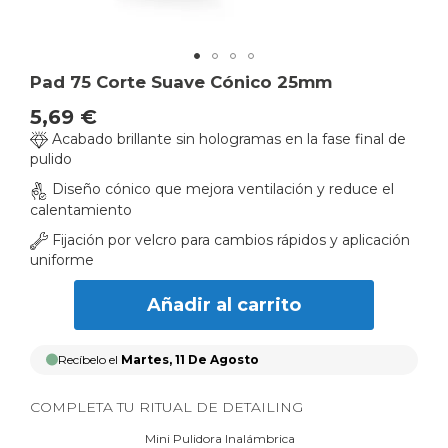
Skip
Pad 75 Corte Suave Cónico 25mm
to
5,69 €
the
Acabado brillante sin hologramas en la fase final de
beginning
pulido
of
the
Diseño cónico que mejora ventilación y reduce el
images
calentamiento
gallery
Fijación por velcro para cambios rápidos y aplicación
uniforme
Añadir al carrito
Recíbelo el
Martes, 11 De Agosto
COMPLETA TU RITUAL DE DETAILING
Mini Pulidora Inalámbrica