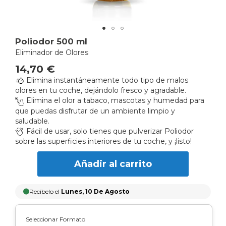
Skip
Poliodor 500 ml
to
Eliminador de Olores
the
14,70 €
beginning
Elimina instantáneamente todo tipo de malos
of
olores en tu coche, dejándolo fresco y agradable.
the
Elimina el olor a tabaco, mascotas y humedad para
images
que puedas disfrutar de un ambiente limpio y
gallery
saludable.
Fácil de usar, solo tienes que pulverizar Poliodor
sobre las superficies interiores de tu coche, y ¡listo!
Añadir al carrito
Recíbelo el
Lunes, 10 De Agosto
Seleccionar Formato