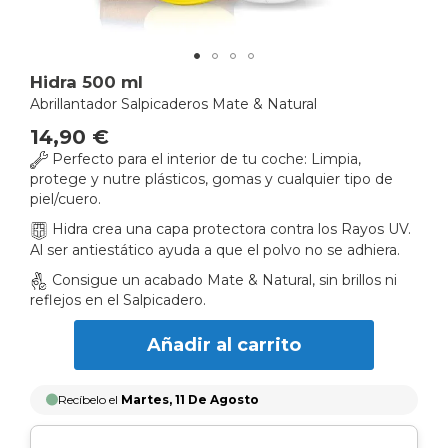
Skip
Hidra 500 ml
to
Abrillantador Salpicaderos Mate & Natural
the
14,90 €
beginning
Perfecto para el interior de tu coche: Limpia,
of
protege y nutre plásticos, gomas y cualquier tipo de
the
piel/cuero.
images
gallery
Hidra crea una capa protectora contra los Rayos UV.
Al ser antiestático ayuda a que el polvo no se adhiera.
Consigue un acabado Mate & Natural, sin brillos ni
reflejos en el Salpicadero.
Añadir al carrito
Recíbelo el
Martes, 11 De Agosto