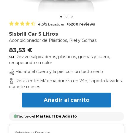
Skip
4.5/5
basado en
+6200 reviews
to
Sisbrill Car 5 Litros
the
Acondicionador de Plásticos, Piel y Gomas
beginning
of
83,53 €
the
Revive salpicaderos, plásticos, gomas y cuero,
images
recuperando su color
gallery
Hidrata el cuero y la piel con un tacto seco
Resistente: Máxima dureza en 24h, soporta lavados
durante meses
Añadir al carrito
Recíbelo el
Martes, 11 De Agosto
Seleccionar Formato