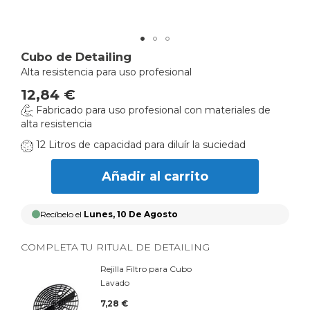
Skip
Cubo de Detailing
to
Alta resistencia para uso profesional
the
12,84 €
beginning
Fabricado para uso profesional con materiales de
of
alta resistencia
the
images
12 Litros de capacidad para diluír la suciedad
gallery
Añadir al carrito
Recíbelo el
Lunes, 10 De Agosto
COMPLETA TU RITUAL DE DETAILING
Rejilla Filtro para Cubo
Lavado
7,28 €