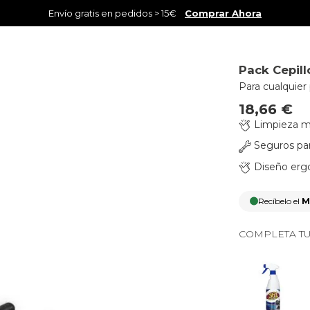
Envío gratis en pedidos > 15€
Comprar Ahora
Pack Cepill
Para cualquier 
18,66 €
Limpieza má
Seguros para
Diseño erg
Recíbelo el
M
COMPLETA TU