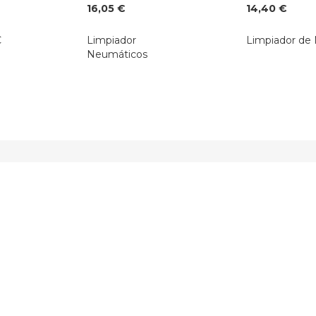
16,05 €
14,40 €
C
Limpiador
Limpiador de
Neumáticos
ONTÁCTANOS
INFORMACIÓN 
rección
Quiénes somos
slim S.L. Parroq. de Guísamo B4 N2
[PDF] Catálogo 
165 P.I. Bergondo - A Coruña (España)
Envío y devoluci
atsApp