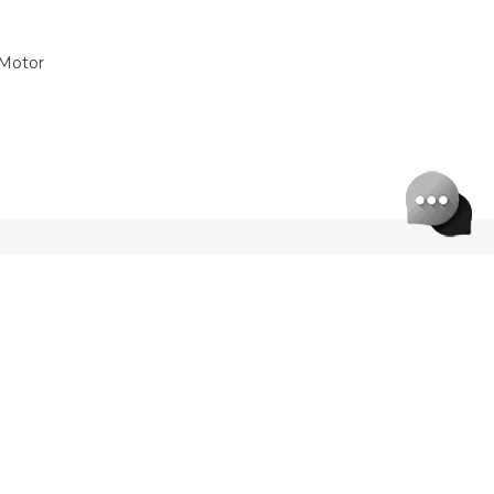
 Motor
LEGAL
CATEGORÍAS
Interior
de Productos
Exterior
ones
Kits