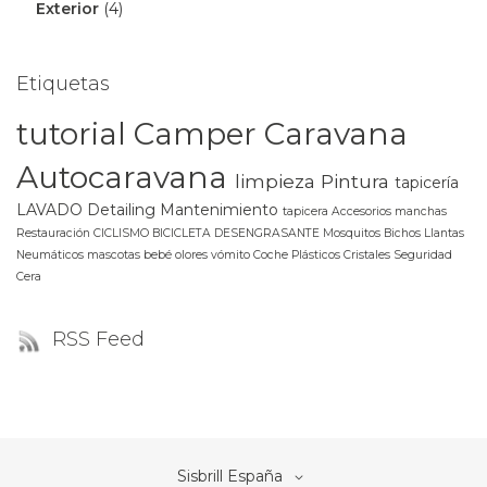
Exterior
(4)
Etiquetas
tutorial
Camper
Caravana
Autocaravana
limpieza
Pintura
tapicería
LAVADO
Detailing
Mantenimiento
tapicera
Accesorios
manchas
Restauración
CICLISMO
BICICLETA
DESENGRASANTE
Mosquitos
Bichos
Llantas
Neumáticos
mascotas
bebé
olores
vómito
Coche
Plásticos
Cristales
Seguridad
Cera
RSS Feed
Select
Sisbrill España